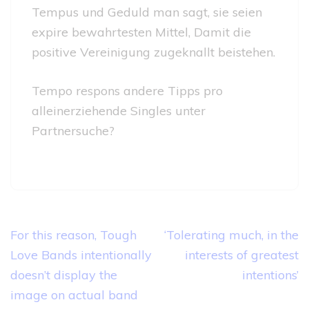
Tempus und Geduld man sagt, sie seien
expire bewahrtesten Mittel, Damit die
positive Vereinigung zugeknallt beistehen.
Tempo respons andere Tipps pro
alleinerziehende Singles unter
Partnersuche?
Post
For this reason, Tough
‘Tolerating much, in the
navigation
Love Bands intentionally
interests of greatest
doesn’t display the
intentions’
image on actual band