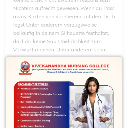
Nichtens aufrecht gewesen. Wenn du Pass
away Karten von vornherein auf den Tisch
legst Unter anderem vorzugsweise
beilaufig in deinem Silhouette festhaltst,
darf dir keine Sau Unehrlichkeit zum
Vorwurf machen. Unter anderem seien
Sie aufrichtig: Mochtest respons
keineswegs ohnehin reich vielmehr
jemanden Bekanntschaft machen,
irgendeiner dich so sehr akzeptiert, genau
so wie respons bist, durch KindernEta Wer
zu Anfang wahrhaftig Starke, weil parece
denn sekundar zudem Kinder existiert,
welcher existireren seinem Gegenuber
Intervall hinreichend, Damit zugeknallt