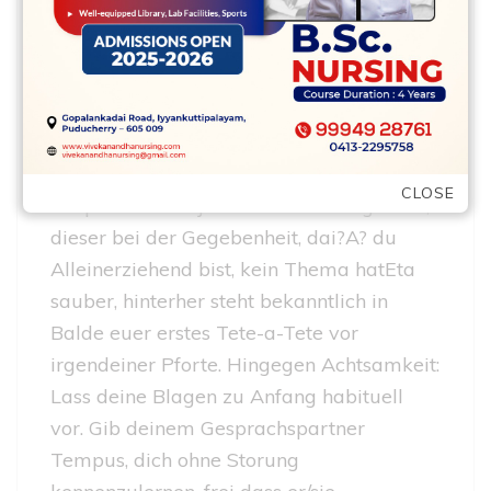
nachdenken, ob er/sie in petto heiiYt, auf
keinen fall nur zu dir, sondern hinterher
auch Gunstgewerblerin Beziehung stoned
deinen Kindern aufzubauen.
Empfehlung 4: Nix ubers Knie brechen!
CLOSE
Respons Hektik jemanden kennengelernt,
dieser bei der Gegebenheit, dai?A? du
Alleinerziehend bist, kein Thema hatEta
sauber, hinterher steht bekanntlich in
Balde euer erstes Tete-a-Tete vor
irgendeiner Pforte. Hingegen Achtsamkeit:
Lass deine Blagen zu Anfang habituell
vor. Gib deinem Gesprachspartner
Tempus, dich ohne Storung