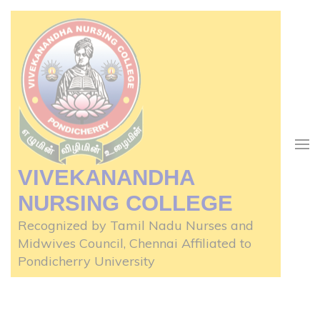
Skip
to
content
(Press
Enter)
VIVEKANANDHA
NURSING COLLEGE
Recognized by Tamil Nadu Nurses and
Midwives Council, Chennai Affiliated to
Pondicherry University