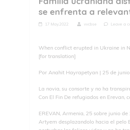
Familia ucraniana dis
se enfrenta a relevan
17 May,2022
vvcbse
Leave a 
When conflict erupted in Ukraine in 
[for translation]
Por Anahit Hayrapetyan | 25 de juni
La novia, su consorte y no ha transpi
Con El Fin De refugiados en Erevan,
EREVAN, Armenia, 25 sobre junio de 
Artyem desplazandolo hacia el pelo 