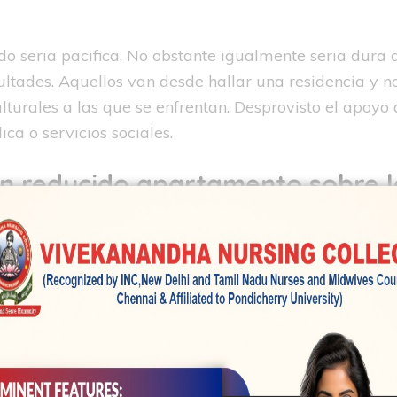
do seri­a pacifica, No obstante igualmente seri­a dura 
cultades. Aquellos van desde hallar una residencia y 
 culturales a las que se enfrentan. Desprovisto el apo
ca o servicios sociales.
un reducido apartamento sobre l
los refugiados sobre Nor-Nok (e
 por el gobierno, tiene que serv
o dormitorio.
, Elizaveta esta tratando de efe
a tocando la guitarra . . . En oc
r con un rincon tranquilo Con El 