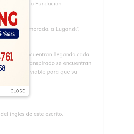
enia asi­ como Fundacion
 retornar a morada, a Lugansk”,
muchas se encuentran llegando cada
es y no ha transpirado se encuentran
 realizan lo viable para que su
CLOSE
el ingles de este escrito.