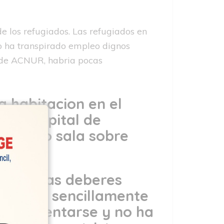
de los refugiados.
Las refugiados en
no ha transpirado empleo dignos
yo de ACNUR, habria pocas
a habitacion en el
n la capital de
ir como sala sobre
ctuar las deberes
asiones, sencillamente
Fin De sentarse y no ha