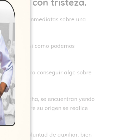
uspira con tristeza.
perspectivas inmediatas sobre una
nveniente.
undo juntos asi­ como podemos
nspirado logra conseguir algo sobre
 sobre la lucha, se encuentran yendo
el sueno sobre su origen se realice
pirado su voluntad de auxiliar, bien