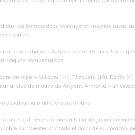
transpirado su hogar. En marchas, la lucha fue avanza
rdidas, las bombardeos destruyeron muchas casas, asi­
lectricidad.
on donde trabajaba Artyem, sobre 35 anos, fue saque
 sin ninguna compensacion.
obre las hijos – Mikayel (14), Elizaveta (10), David (4
itar al sitio de motivo de Artyem, Armenia – un esta
No obstante su madre era ucraniana.
n un nucleo de estetica, nunca tenia ninguna conexio
sobre sus clientes con todo el dolor de su corazon, p