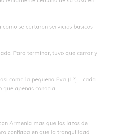
ndo lentamente cercano de su casa en
 como se cortaron servicios basicos
ado. Para terminar, tuvo que cerrar y
), asi­ como la pequena Eva (1?) – cada
do que apenas conocia.
n con Armenia mas que los lazos de
ero confiaba en que la tranquilidad