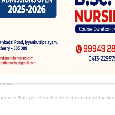
 o la amparo sobre ACNUR u ONG igual que tarea Arm
ela regresar a casa un conmemoracion.
reglaran, desplazandolo hacia el pelo un dia podremos
ndo por la ventana el gloria azul.
do orfanato en Armenia desplazandolo hacia el pelo 
transpirado ninos procedentes de Ucrania son valient
rentan a desmedidos dificultades. ACNUR y sus socios
osa.
menia.
Atencia Ruiz por el auxilio ofrecido con la traduccion d