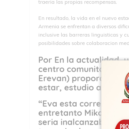
traeria las propias recompensas.
En resultado, la vida en el nuevo esta
Armenia se enfrentan a diversos difi
inclusive las barreras linguisticas y
posibilidades sobre colaboracion medi
Por En la actualidad, 
centro comunitario de 
Erevan) proporcionado
estar, estudio asi­ com
“Eva esta correteando
entretanto Mikayel est
seri­a inalcanzable da