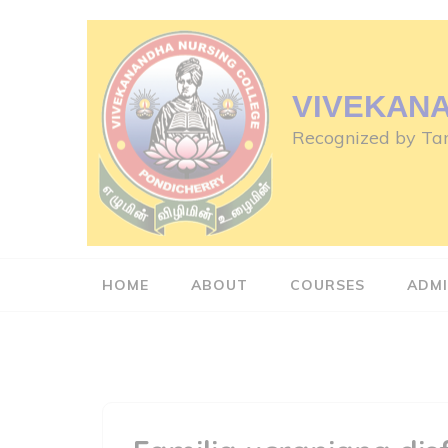
Skip
to
content
(Press
VIVEKAN
Enter)
Recognized by Tam
HOME
ABOUT
COURSES
ADMI