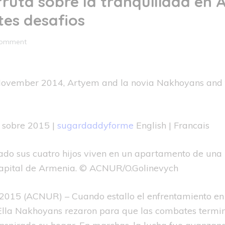
fruta sobre la tranquilidad en
tes desafios
comment
November 2014, Artyem and la novia Nakhoyans and the
o sobre 2015 |
sugardaddyforme
English | Francais
rado sus cuatro hijos viven en un apartamento de una
 capital de Armenia. © ACNUR/O.Golinevych
2015 (ACNUR) – Cuando estallo el enfrentamiento en
Ella Nakhoyans rezaron para que las combates termi