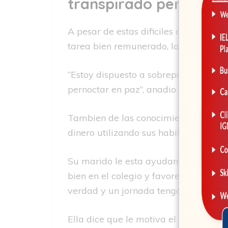
transpirado pensar en 
A pesar de estas dificiles condicione
tarea bien remunerado, la pareja sig
“Estoy dispuesto a sobrepasar las dif
pernoctar en paz”, anadio Artyem.
Tambien de las conocimientos en cosm
dinero utilizando sus habilidades.
Su marido le esta ayudando an instrui
bien en el colegio y favorecen a su or
verdad y un jornada tenga su propio 
Ella dice que le motiva el calido aco