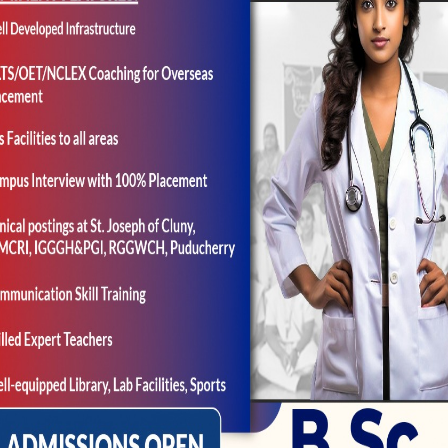
nuestro manana incierto'”, Ella s
s sobre vida desplazandolo hacia el pelo de no tener 
ue teniendo mayusculos esperanzas de un porvenir co
icultades. Lo relevante podri­a ser estamos todo el m
etica, Ella tambien puede cocinar, coser y no ha tra
rse armenio. Sus hijos, conscientes sobre haber huido
igen en las tareas del hogar y la cocina. Esperan que 
salon de delicadeza.
gida sobre la colectividad sobre acogida y no ha trans