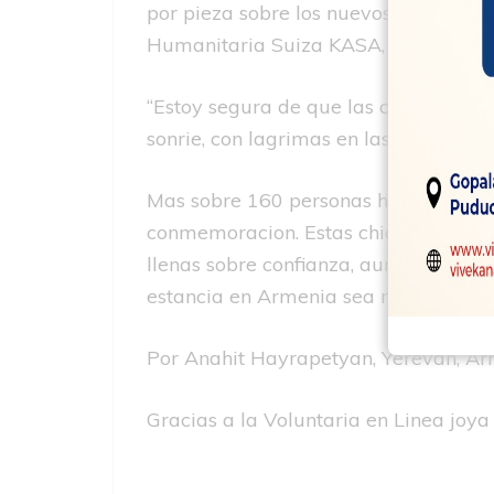
por pieza sobre los nuevos vecinos,
Humanitaria Suiza KASA, aunque anh
“Estoy segura de que las cosas se ar
sonrie, con lagrimas en las ojos, mira
Mas sobre 160 personas han solicita
conmemoracion. Estas chicas y no ha 
llenas sobre confianza, aunque se enf
estancia en Armenia sea menos dolor
Por Anahit Hayrapetyan, Yerevan, Ar
Gracias a la Voluntaria en Linea joya 