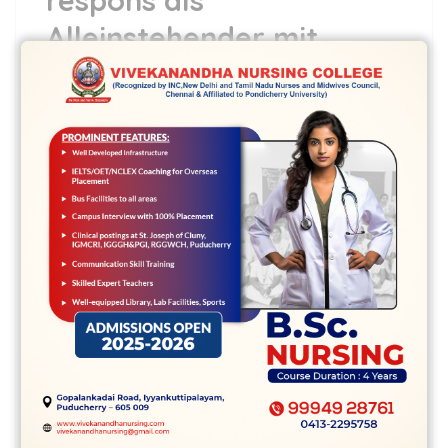
respons als
Alleinstehender mit
Heranwachsender
Gewinn bei einer
Ermittlung zu Mrs. oder
Mr. Right Ubereilung.
5 May,2022
vvcbse
Leave a comment
Wanneer alleinerziehender Single hat
man es bei der Partnersuche auf keinen
fall light. Die autoren petzen, entsprechend
respons als Alleinstehender …