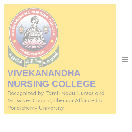
Skip
to
content
(Press
Enter)
VIVEKANANDHA
NURSING COLLEGE
Recognized by Tamil Nadu Nurses and
Midwives Council, Chennai Affiliated to
Pondicherry University